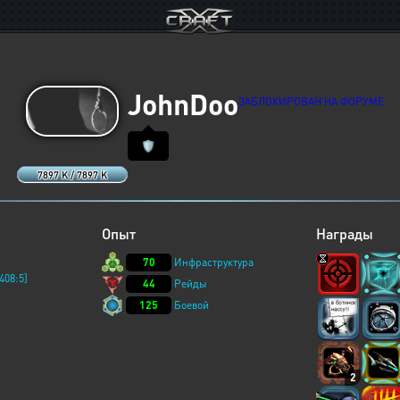
JohnDoo
ЗАБЛОКИРОВАН НА ФОРУМЕ
🛡️
7897 K / 7897 K
Опыт
Награды
70
Инфраструктура
408:5]
44
Рейды
125
Боевой
2