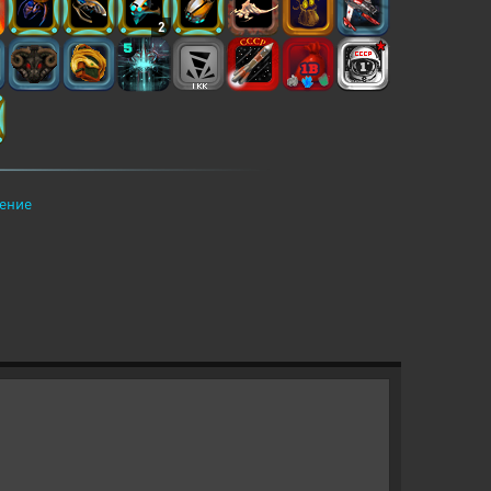
2
ение