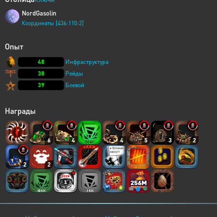
NordGasolin
Координаты [436:110:2]
Опыт
48
Инфраструктура
38
Рейды
39
Боевой
Награды
6
4
4
5
3
2
2
2