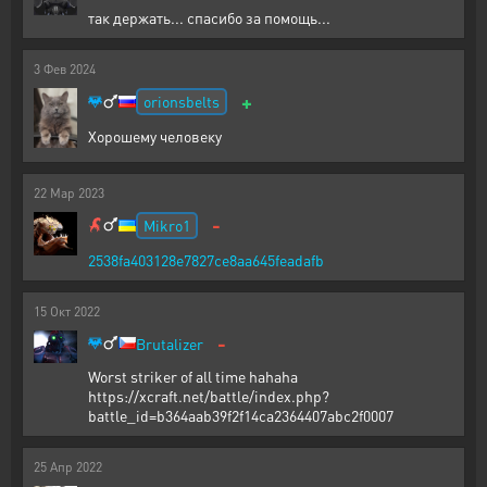
так держать... спасибо за помощь...
3
Фев
2024
+
orionsbelts
Хорошему человеку
22
Мар
2023
-
Mikro1
2538fa403128e7827ce8aa645feadafb
15
Окт
2022
-
Brutalizer
Worst striker of all time hahaha
https://xcraft.net/battle/index.php?
battle_id=b364aab39f2f14ca2364407abc2f0007
25
Апр
2022