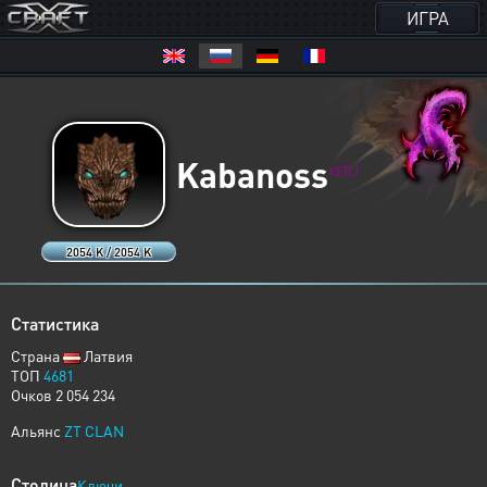
ИГРА
Kabanoss
XERJ
2054 K / 2054 K
Статистика
Страна
Латвия
ТОП
4681
Очков 2 054 234
Альянс
ZT CLAN
Столица
Ключи