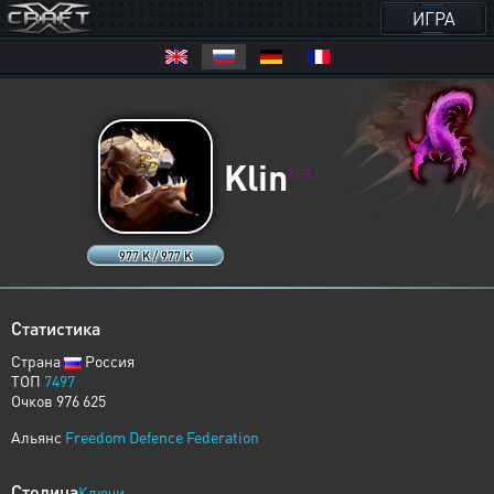
ИГРА
Klin
XERJ
977 K / 977 K
Статистика
Страна
Россия
ТОП
7497
Очков 976 625
Альянс
Freedom Defence Federation
Столица
Ключи