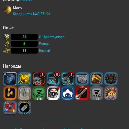
Mars
Координаты [440:351:3]
Опыт
23
Инфраструктура
8
Рейды
11
Боевой
Награды