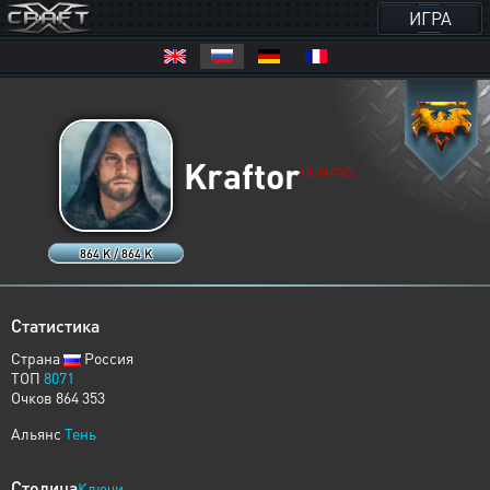
ИГРА
Kraftor
HUMANS
864 K / 864 K
Статистика
Страна
Россия
ТОП
8071
Очков 864 353
Альянс
Тень
Столица
Ключи