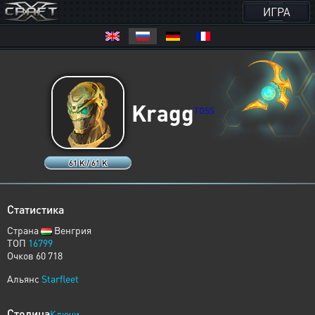
ИГРА
Kragg
TOSS
61 K / 61 K
Статистика
Страна
Венгрия
ТОП
16799
Очков 60 718
Альянс
Starfleet
Столица
Ключи