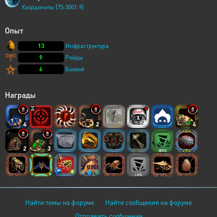
Координаты [75:3001:9]
Опыт
13
Инфраструктура
9
Рейды
6
Боевой
Награды
4
2
4
2
3
Найти темы на форуме
Найти сообщения на форуме
Отправить сообщение