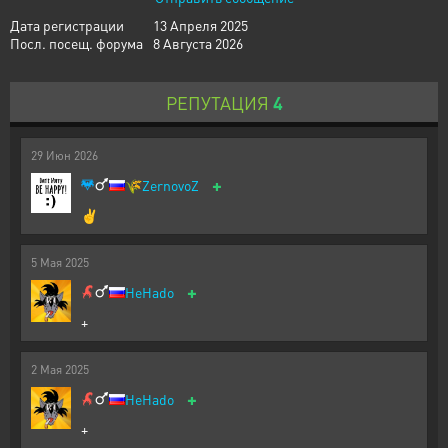
Дата регистрации
13 Апреля 2025
Посл. посещ. форума
8 Августа 2026
РЕПУТАЦИЯ
4
29
Июн
2026
+
🌾
ZernovoZ
✌️
5
Мая
2025
+
HeHado
+
2
Мая
2025
+
HeHado
+