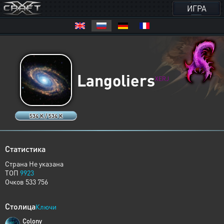
ИГРА
Langoliers
XERJ
534 K / 534 K
Статистика
Страна Не указана
ТОП
9923
Очков 533 756
Столица
Ключи
Colony