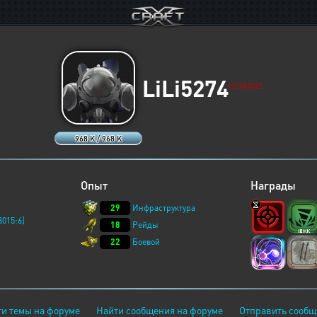
LiLi5274
HUMANS
968 K / 968 K
Опыт
Награды
29
Инфраструктура
3015:6]
18
Рейды
22
Боевой
и темы на форуме
Найти сообщения на форуме
Отправить сообщ