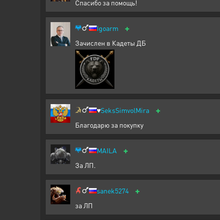
Спасибо за помощь!
+
Igoarm
Зачислен в Кадеты ДБ
+
♥️
SeksSimvolMira
Благодарю за покупку
+
MAILA
За ЛП.
+
sanek5274
за ЛП