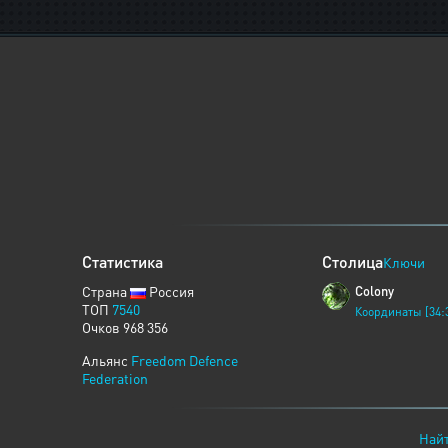
Статистика
Столица
Ключи
Страна
Россия
Colony
ТОП
7540
Координаты [34:
Очков 968 356
Альянс
Freedom Defence
Federation
Найт