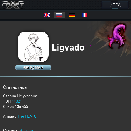
ИГРА
Ligvado
XERJ
903 K / 136 K
Статистика
Страна Не указана
ТОП
14021
Очков 136 455
Альянс
The FENIX
Столица
Ключи