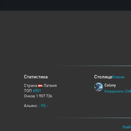
Статистика
Столица
Ключи
Страна
Латвия
Colony
ТОП
4951
Координаты [248
Очков 1 907 736
Альянс
- VS -
Найт