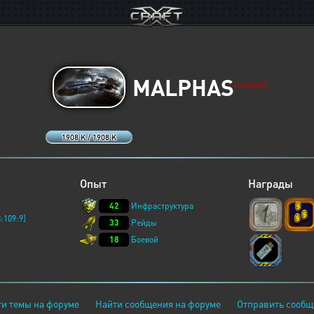
MALPHAS
HUMANS
1908 K / 1908 K
Опыт
Награды
42
Инфраструктура
:109:9]
33
Рейды
18
Боевой
и темы на форуме
Найти сообщения на форуме
Отправить сообщ