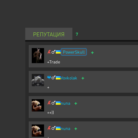
РЕПУТАЦИЯ
7
+
PowerSkull
+Trade
+
Vovkolak
+
+
nuna
++))
+
nuna
+