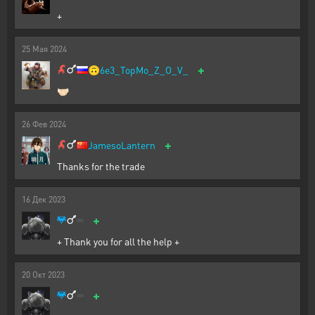
+
25
Мая
2024
+
🙃
6e3_TopMo_Z_O_V_
🤝🏻
26
Фев
2024
+
JamesoLantern
Thanks for the trade
16
Дек
2023
+
+ Thank you for all the help +
20
Окт
2023
+