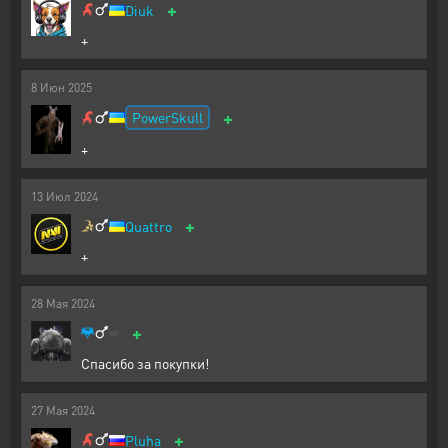
+
Diuk
+
8
Июн
2025
+
PowerSkull
+
13
Июл
2024
+
Quattro
+
28
Мая
2024
+
Спасибо за покупки!
27
Мая
2024
+
Pluha