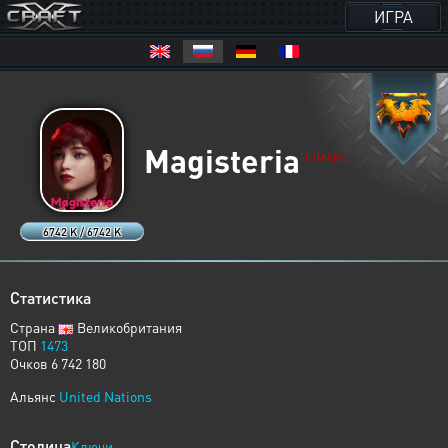
ИГРА
Magisteria
HUMANS
6742 K / 6742 K
Статистика
Страна
Великобритания
ТОП
1473
Очков 6 742 180
Альянс
United Nations
Столица
Ключи