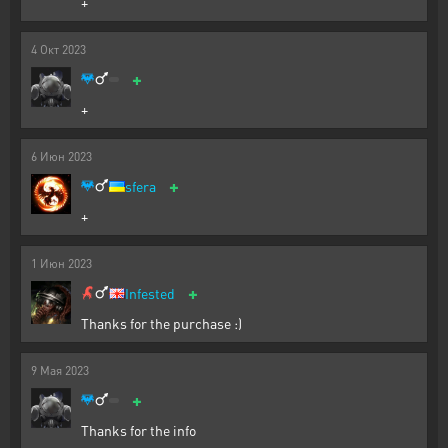
+
4
Окт
2023
+
+
6
Июн
2023
+
sfera
+
1
Июн
2023
+
Infested
Thanks for the purchase :)
9
Мая
2023
+
Thanks for the info