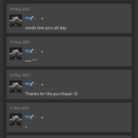
19
Мар
2023
+
sends feet pics all day
19
Мар
2023
+
+++ ^^
16
Мар
2023
+
Thanks for the purchase! :D
14
Фев
2023
+
+