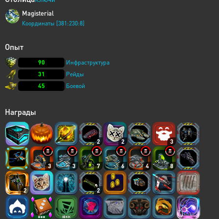
Magisterial
Координаты [381:230:8]
Опыт
90
Инфраструктура
31
Рейды
45
Боевой
Награды
2
2
3
3
3
7
6
4
8
2
2