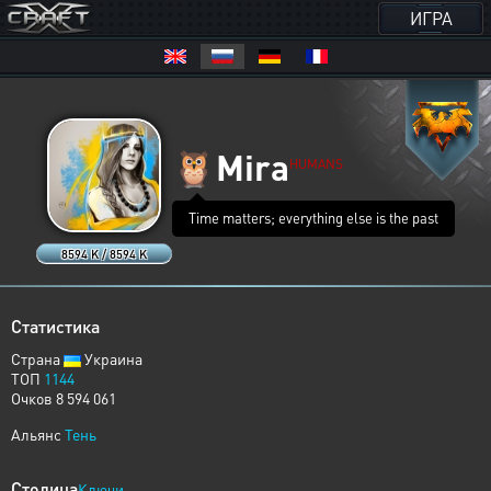
ИГРА
🦉
Mira
HUMANS
Time matters; everything else is the past
8594 K / 8594 K
Статистика
Страна
Украина
ТОП
1144
Очков 8 594 061
Альянс
Тень
Столица
Ключи