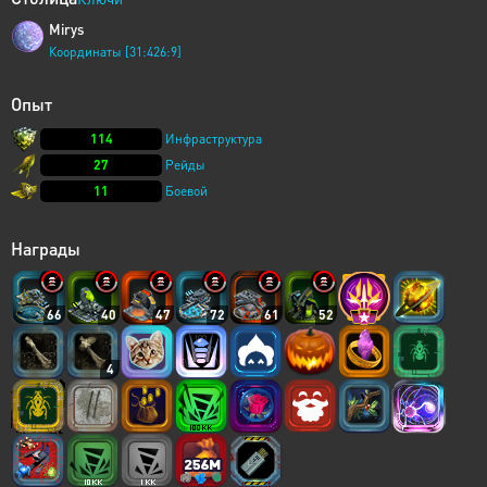
Mirys
Координаты [31:426:9]
Опыт
114
Инфраструктура
27
Рейды
11
Боевой
Награды
66
40
47
72
61
52
4