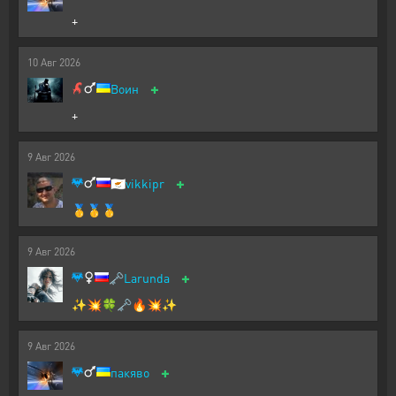
+
10
Авг
2026
+
Воин
+
9
Авг
2026
+
🇨🇾
vikkipr
🥇🥇🥇
9
Авг
2026
+
🗝️
Larunda
✨💥🍀🗝️🔥💥✨
9
Авг
2026
+
пакяво