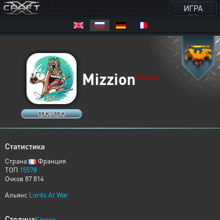
ИГРА
Mizzion
HUMANS
88 K / 88 K
Статистика
Страна
Франция
ТОП
15578
Очков 87 814
Альянс
Lords At War
Столица
Ключи