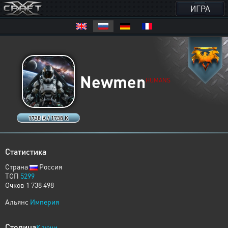
ИГРА
Newmen
HUMANS
1738 K / 1738 K
Статистика
Страна
Россия
ТОП
5299
Очков 1 738 498
Альянс
Империя
Столица
Ключи