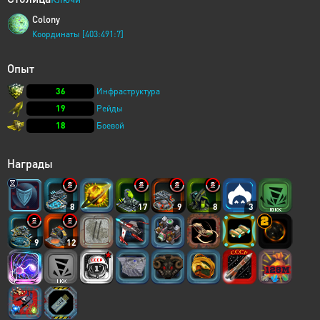
Colony
Координаты [403:491:7]
Опыт
36
Инфраструктура
19
Рейды
18
Боевой
Награды
8
17
9
8
3
9
12