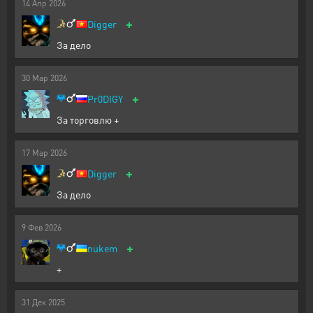
14
Апр
2026
+
Digger
За дело
30
Мар
2026
+
Pr0DIGY
За торговлю +
17
Мар
2026
+
Digger
За дело
9
Фев
2026
+
nukem
+
31
Дек
2025