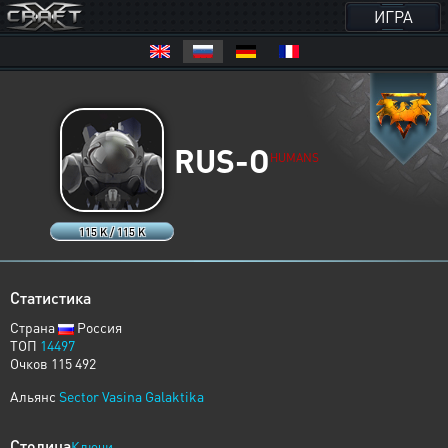
ИГРА
RUS-O
HUMANS
115 K / 115 K
Статистика
Страна
Россия
ТОП
14497
Очков 115 492
Альянс
Sector Vasina Galaktika
Столица
Ключи