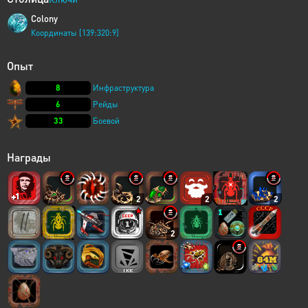
Colony
Координаты [139:320:9]
Опыт
8
Инфраструктура
6
Рейды
33
Боевой
Награды
2
2
2
2