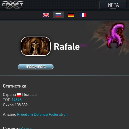
ИГРА
Rafale
XERJ
108 K / 108 K
Статистика
Страна
Польша
ТОП
14696
Очков 108 339
Альянс
Freedom Defence Federation
Столица
Ключи