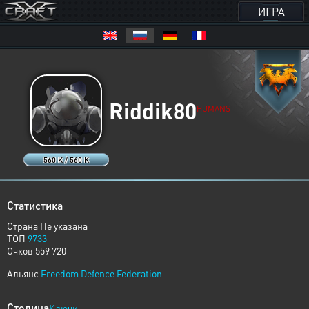
ИГРА
Riddik80
HUMANS
560 K / 560 K
Статистика
Страна Не указана
ТОП
9733
Очков 559 720
Альянс
Freedom Defence Federation
Столица
Ключи