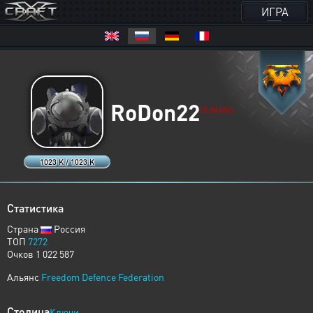
ИГРА
RoDon22
HUMANS
1023 K / 1023 K
Статистика
Страна
Россия
ТОП
7272
Очков 1 022 587
Альянс
Freedom Defence Federation
Столица
Ключи