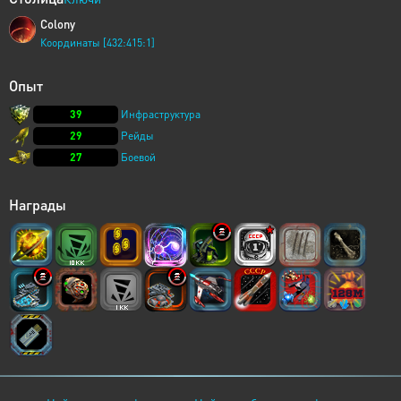
Colony
Координаты [432:415:1]
Опыт
39
Инфраструктура
29
Рейды
27
Боевой
Награды