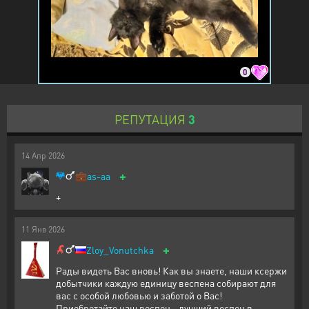
0
РЕПУТАЦИЯ
3
14
Апр
2026
+
💼
as-aa
+
11
Янв
2026
+
Zloy_Vonutchka
Рады видеть Вас вновь! Как вы знаете, наши ксержи
добытчики каждую единицу веспена собирают для
вас с особой любовью и заботой о Вас!
Приобретайте наш веспен - лучший веспен в