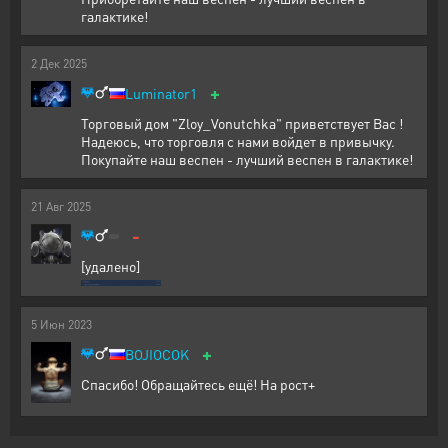
галактике!
2
Дек
2025
+
Luminator1
Торговый дом "Zloy_Vonutchka" приветствует Вас !
Надеюсь, что торговля с нами войдет в привычку.
Покупайте наш веспен - лучший веспен в галактике!
21
Авг
2025
-
[удалено]
5
Июн
2023
+
BOJIOCOK
Спасибо! Обращайтесь ещё! На рост+