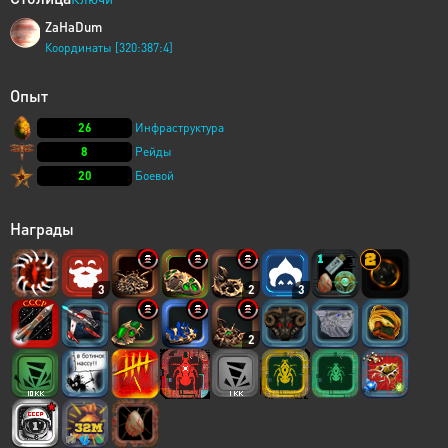
ZaHaDum
Координаты [320:387:4]
Опыт
26
Инфраструктура
8
Рейды
20
Боевой
Награды
3
2
3
2