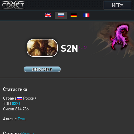
ИГРА
S2N
XERJ
815 K / 815 K
Статистика
Страна
Россия
ТОП
8321
Очков 814 736
Альянс
Тень
Столица
Ключи