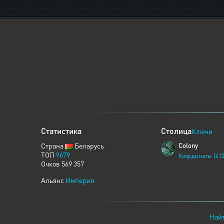
Статистика
Столица
Ключи
Страна
Беларусь
Colony
ТОП
9679
Координаты [412
Очков 569 357
Альянс
Империя
Найт