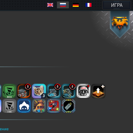
ИГРА
3
ение