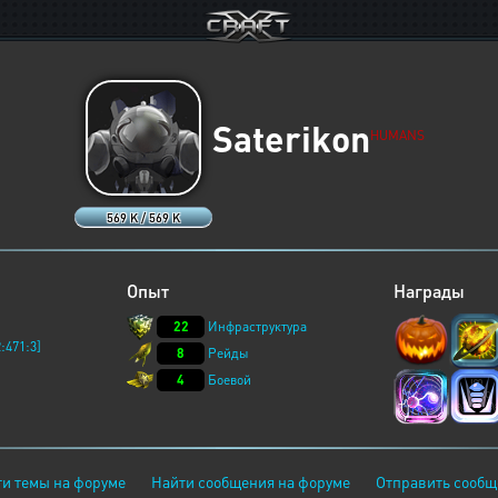
Saterikon
HUMANS
569 K / 569 K
Опыт
Награды
22
Инфраструктура
:471:3]
8
Рейды
4
Боевой
и темы на форуме
Найти сообщения на форуме
Отправить сообщ