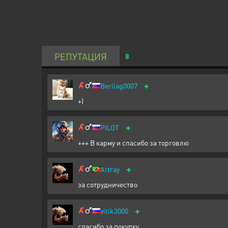
РЕПУТАЦИЯ
8
+
Berilag0007
+)
+
PILOT
+++ В карму и спасибо за торговлю
+
Attray
за сотрудничество
+
vitik3000
спасибо за покупку