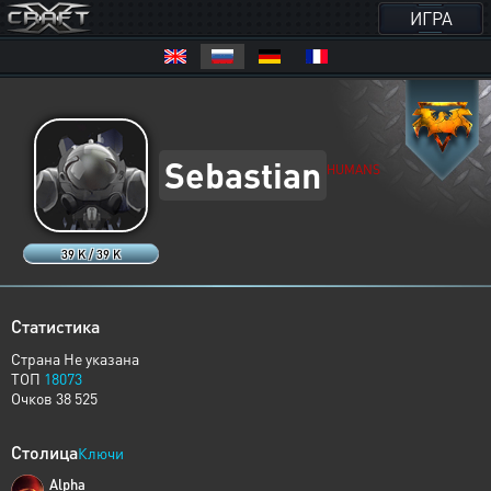
ИГРА
Sebastian
HUMANS
39 K / 39 K
Статистика
Страна Не указана
ТОП
18073
Очков 38 525
Столица
Ключи
Alpha