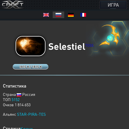
ИГРА
Selestiel
TOSS
1815 K / 1815 K
Статистика
Страна
Россия
ТОП
5152
Очков 1 814 653
Альянс
STAR-PIRA-TES
Столица
Ключи