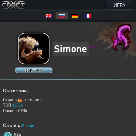
ИГРА
Simone
XERJ
60 K / 60 K
Статистика
Страна
Германия
ТОП
16836
Очков 59 935
Столица
Ключи
New