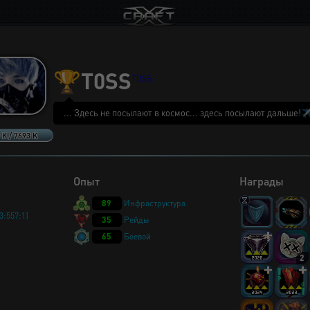
🏆
T0SS
TOSS
... Здесь не посылают в космос... здесь посылают дальше!✈️
 K / 7693 K
Опыт
Награды
89
Инфраструктура
:557:1]
35
Рейды
65
Боевой
2