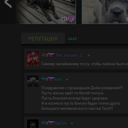
8
61
РЕПУТАЦИЯ
4662
+
The_Assault_Z
Самому залайканому тоссу, чтобы лайков было
+
Keni
Поздравляю с прошедшим Днём рождения!!!
Пусть жизнь идёт по белой полосе.
Пусть близкие всегда будут здоровы.
И в космосе пусть близко будет плечо друга.
Большого человеческого счастья Тося!!!
+
TakTuk