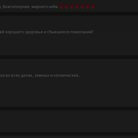
, благополучия, мирного неба 🌹🌹🌹🌹🌹🌹🌹
ей хорошего здоровья и сбывшихся пожеланий!
а во всех делах, земных и космических.