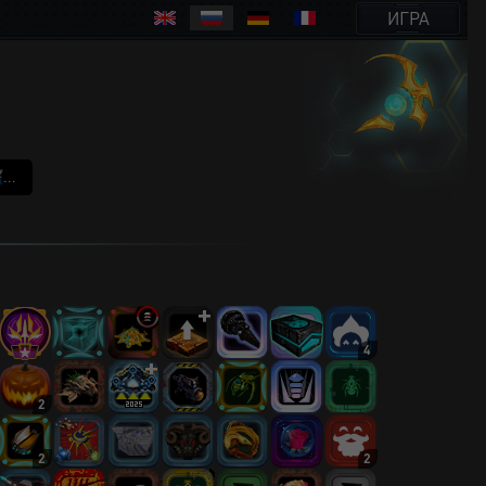
ИГРА
...
4
2
2
2