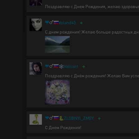
Поздравляю с Днем Рождения, желаю здоровья
+
Voland45
С днем рождения! Желаю больше радостных дн
+
❄️
Valliant
Поздравляю с Днём рождения! Желаю Вам успех
+
🐍
ZLOBNYI_ZMEY
С Днем Рождения!