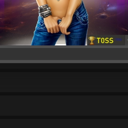
изкие радовали, родные наполняли жизнь счастьем, любимые любили, 
мневалась в собственной ценности.