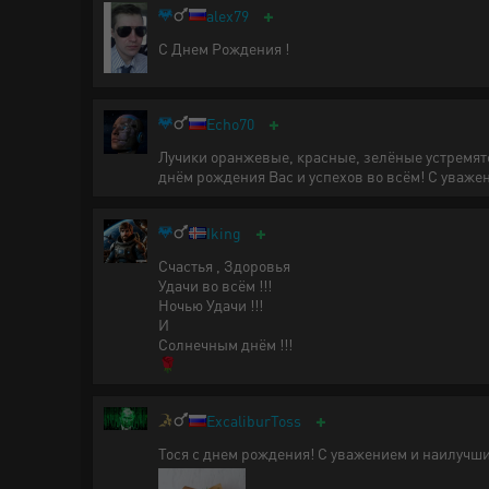
+
alex79
С Днем Рождения !
+
Echo70
Лучики оранжевые, красные, зелёные устремятся
днём рождения Вас и успехов во всём! С уваже
+
Iking
Счастья , Здоровья
Удачи во всём !!!
Ночью Удачи !!!
И
Солнечным днём !!!
🌹
+
ExcaliburToss
Тося с днем рождения! С уважением и наилучш