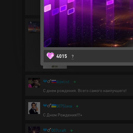
+
13Novichok
С Днём Рождения! Крепкого здоровья. Чтобы бл
настоящей, шла к своим целям и никогда не со
4015
?
+
dizelist
С днем рождения. Всего самого наилучшего!
+
007Slava
С Днем Рождения!!!+
+
007craft