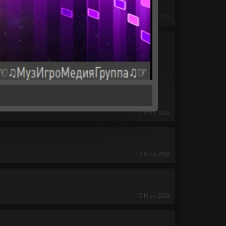
10
Июл
2026
а ты оставалась такой же красивой, умной и
10
Июл
2026
10
Июл
2026
10
Июл
2026