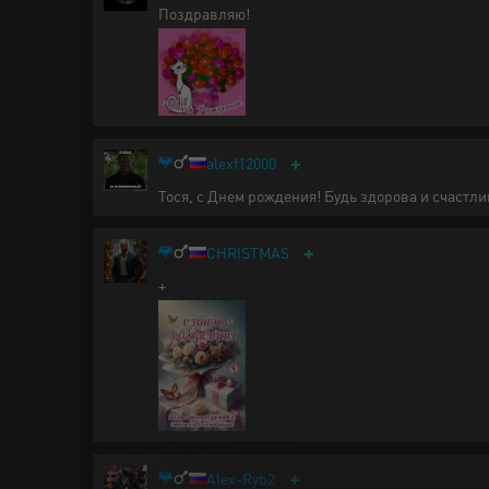
Поздравляю!
+
alexf12000
Тося, с Днем рождения! Будь здорова и счастл
+
CHRISTMAS
+
+
Alex-Ryb2