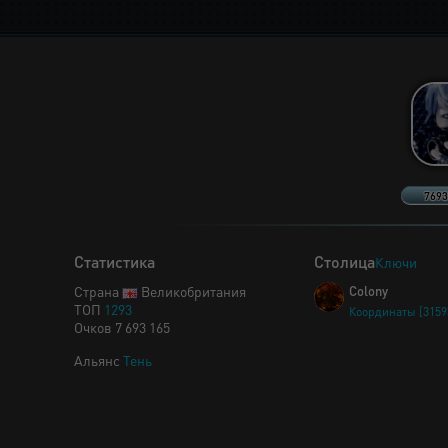
7693
Статистика
Столица
Ключи
Страна
Великобритания
Colony
ТОП
1293
Координаты [31593
Очков 7 693 165
Альянс
Тень