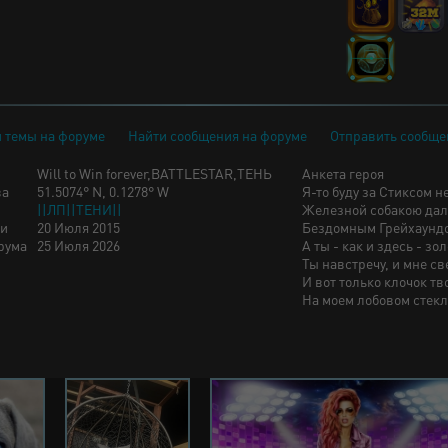
 темы на форуме
Найти сообщения на форуме
Отправить сообще
Will to Win forever,BATTLESTAR,ТЕНЬ
Анкета героя
ва
51.5074° N, 0.1278° W
Я-то буду за Стиксом н
||ЛП||ТЕНИ||
Железной собакою даль
ии
20 Июля 2015
Бездомным Грейхаунд
рума
25 Июля 2026
А ты - как и здесь - зо
Ты навстречу, и мне св
И вот только клочок тв
На моем лобовом стекле