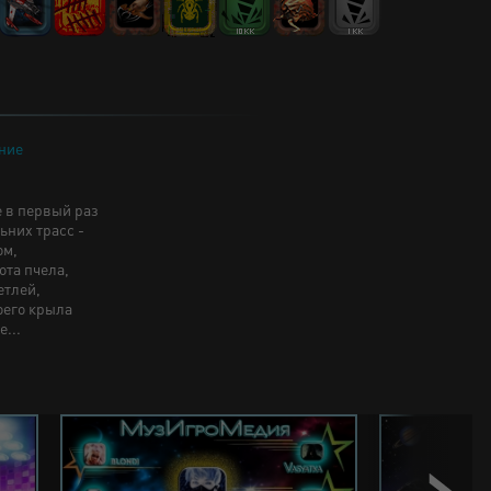
ние
е в первый раз
них трасс -
ом,
лота пчела,
етлей,
оего крыла
...