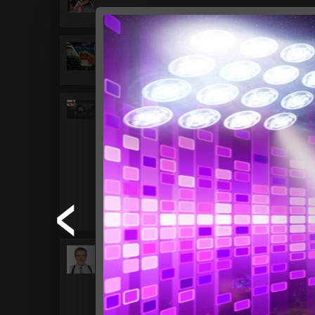
С днём рождения!
+
BEAST1
С Днëм рождения!!! 🥳 Желаю вам яркого наст
+
DarkBis
С Днём рождения!
+
Pereyaslov35a30
С Днём рождения! Всех благ, здоровья и удачи!