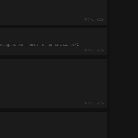
10
Июл
2026
 поздравленья шлют - начинаетс салют! С
10
Июл
2026
10
Июл
2026