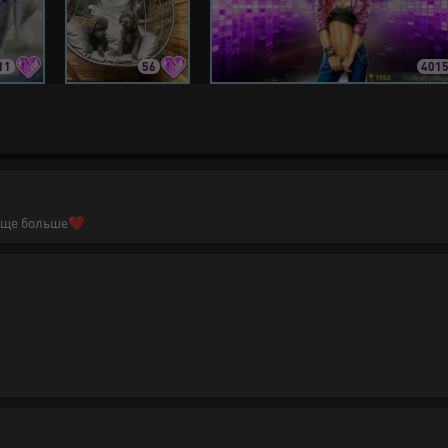
11
56
401
 еще больше❤️