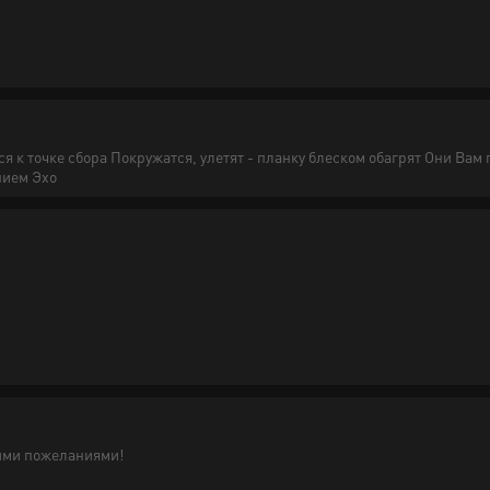
 к точке сбора Покружатся, улетят - планку блеском обагрят Они Вам
нием Эхо
ими пожеланиями!