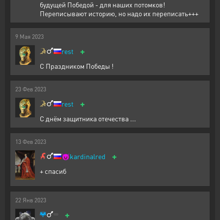
будущей Победой - для наших потомков!
Переписывают историю, но надо их переписать+++
9
Мая
2023
+
rest
С Праздником Победы !
23
Фев
2023
+
rest
С днём защитника отечества ...
13
Фев
2023
+
😈
kardinalred
+ спасиб
22
Янв
2023
+