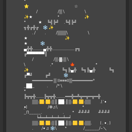
*
⭐ ☆
/ /▒ \ \
✨★ * ✨
* ★ ╚╣╠╝ .╚╣╠╝
╗╬╔╬╔ ❄ ✨
. / . /▒▒▒\ \
★ ✨
★ ❄
▄╬╬.........▄╬╬...................╔╗
╔▀▀▀▀▀▀║
/ /▒:▓:▒ \
\ .* 🍁 *
✨ ╚╗╠▄╬ ╚╗╠▄╬ ╚╗
╔▀╝ ╔╝ ❄
═══════ ▒ II≡≡≡II▒═══════°
_██_ . /* \
*
╠╦╦╬.......╠╦╦╬........══╬═╩╦═╦═╦═╬
▒▒:🟨:🟨:▒║ ██:║▒:🟨:🟨:▒▒ .(´•
̮•) /✼♫\ *
_Π_____. . * ╝╝╝╝ ╝╝╝╝
╘╧═╧═╧═╧═╧═╛
▒▒:🟨:🟨:▒║ ██:║▒:🟨:🟨:▒▒. ( . • . )
. /• ♫ ❄\ * /______/~＼