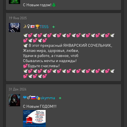
С Новым годом!🌲
19
Янв
2025
+
🏆
T0SS
🕊️💕🕊️💕🕊️💕🕊️💕🕊️💕🕊️💕🕊️💕🕊️💕🕊️💕🕊️
💕🕊️💕🕊️💕
🕊️ В этот прекрасный ЯНВАРСКИЙ СОЧЕЛЬНИК,
Желаю мира, здоровья, любви,
Удачи в работе, а главное, чтоб
Сбывались мечты и надежды!
💕Будьте счасливы!
🕊️💕🕊️💕🕊️💕🕊️💕🕊️💕🕊️💕🕊️💕🕊️💕🕊️💕🕊️
💕🕊️💕🕊️💕
31
Дек
2024
+
🎭
skymma
С Новым ГОДОМ!!!