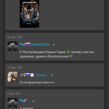
31
Дек
2021
+
DUBROVSKII
С Наступающим Новым Годом 🎄 желаю счастья,
здоровья, удачи и благополучия !!!
31
Дек
2021
+
🍥
_Kitana_
Со вторым местом++++
6
Дек
2021
+
С охотой