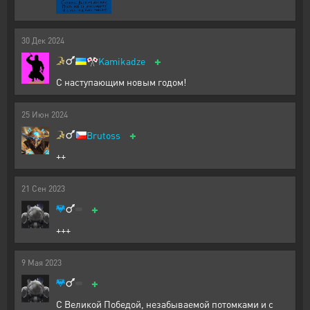
30
Дек
2024
+
🎌
Kamikadze
С наступающим новым годом!
25
Июн
2024
+
Brutoss
++
21
Сен
2023
+
+++
9
Мая
2023
+
С Великой Победой, незабываемой потомками и с