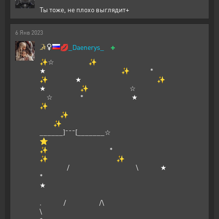
Ты тоже, не плохо выглядит+
6
Янв
2023
+
💋
_Daenerys_
✨☆ ✨
★ ✨ *
✨ ★ ✨
★ ✨ ☆
☆ * ★
✨
✨
✨
______]¯¯¯[_______☆
⭐
✨ *
✨ ✨
/ \ ★
*
★
. / /\
\