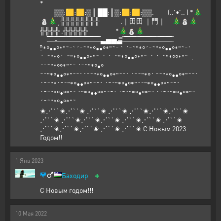
*
▒▒:🟨:🟨:▒║ ██:║▒:🟨:🟨:▒▒. (..'•'.. ) *🎄
⛄🎄˛╬╬╬╬╬╬╬╬ .｜田田 ｜門｜ 🎄⛄🎄
╬╬╬╬ .╬╬╬╬╬ *🎄⛄🎄
̶̶̶̶̿̿̿̿ ̶̶̿̿ ̶̿ ̶̿-̶̶̿̿ ̶̿ ̶̶̶̶̿̿̿̿ ̶̶̿̿ ̶̿ ̶̿ ̶̶̿̿ ̶̶̶̿̿̿ ̶̿ ̶̶̿̿ ̶̶̿̿ ̶̶̶̿̿̿ ̶̿ ̶̶̿̿ ̶̿ ̶̶̶̶̿̿̿̿ ̶̶̿̿ ̶̶̶̶̿̿̿̿ ̶̿ ̶̶̿̿ ̶̿ ̶̶̿̿ ̶▃▅▅▃̶̶̿̿ ̶̿ ̶̶̶̶̿̿̿̿ ̶̶̿̿ ̶̿ ̶̶̿̿ ̶̶̶̿̿̿ ̶̿ ̶̿ ̶̶̿̿ ̶̶̶̿̿̿ ̶̿ ̶̶̿̿ ̶̶̿̿ ̶̶̶̿̿̿ ̶̿ ̶̶̿̿ ̶̿ ̶̿ ̶̶̿̿ ̶̶̶̿̿̿ ̶̿ ̶̶̿̿ ̶̶̶̶̿̿̿̿ ̶̶̿̿ ̶̿
̶̿"*°••°*"˜¯`´¯˜"*°••°*"˜¯ ` ´¯˜"*°´¯˜"*°••°*"˜¯`
´¯˜"*°´¯˜"*°••°*"˜¯` ´¯˜"*°••°*"˜¯` ´¯˜"*°°*"˜¯.
´¯˜"*°°*"˜¯ ´¯˜"*°•°
¯˜"*°••°*"˜¯`´¯˜"*°••°*"˜¯` ´¯˜"*°´ ¯˜"*°••°*"˜¯`
´¯˜"*´¯˜"*°••°*"˜¯` ´¯˜"*°•°*"˜˜"*°••°*"˜¯`
´¯˜"*°•°*"˜ ˜"*°••°*"˜¯` ´¯˜"*°•°*"˜ ´´¯˜"*°•°*"˜
´¯˜"*°•°*"˜
✬⋰``✬⋰``✬ ⋰``✬ ⋰``✬ ⋰``✬⋰``✬⋰``✬
⋰``✬ ⋰``✬⋰``✬⋰``✬ ⋰``✬⋰``✬ ⋰``✬
⋰``✬⋰``✬⋰``✬ ⋰``✬ ⋰``✬ С Новым 2023
Годом!!
1
Янв
2023
+
Баходир
С Новым годом!!!
10
Мая
2022