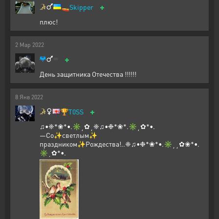
+
🚤
Skipper
плюс!
2
Мар
2022
+
День защитника Отечества !!!!!!
8
Янв
2022
+
🏆
T0SS
♫•❈*❀*•.✳️¸✿¸❈♫•❉*❀*.✳️¸✿*•.
—Со✨светлым✨
праздником✨Рождества!..❈♫•❉*❀*•.✳️¸¸✿❀*•.
✳️¸✿*•.