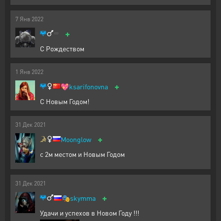
7
Янв
2022
+
С Рождеством
1
Янв
2022
+
💖
ksarifonovna
С Новым Годом!
31
Дек
2021
+
Moonglow
с 2м местом и Новым Годом
31
Дек
2021
+
🎭
skymma
Удачи и успехов в Новом Году !!!