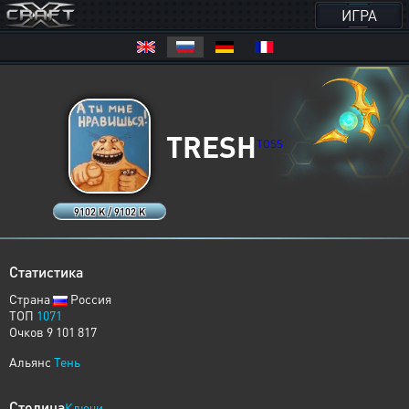
ИГРА
TRESH
TOSS
9102 K / 9102 K
Статистика
Страна
Россия
ТОП
1071
Очков 9 101 817
Альянс
Тень
Столица
Ключи