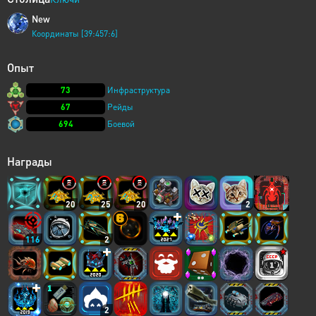
New
Координаты [39:457:6]
Опыт
73
Инфраструктура
67
Рейды
694
Боевой
Награды
20
25
20
2
116
2
2