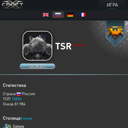
ИГРА
TSR
HUMANS
82 K / 82 K
Статистика
Страна
Россия
ТОП
15834
Очков 81 984
Столица
Ключи
Colony