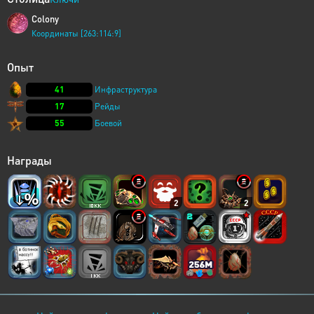
Colony
Координаты [263:114:9]
Опыт
41
Инфраструктура
17
Рейды
55
Боевой
Награды
2
2