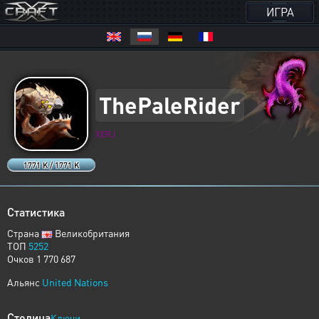
ИГРА
ThePaleRider
XERJ
1771 K / 1771 K
Статистика
Страна
Великобритания
ТОП
5252
Очков 1 770 687
Альянс
United Nations
Столица
Ключи