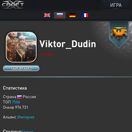
ИГРА
Viktor_Dudin
HUMANS
975 K / 975 K
Статистика
Страна
Россия
ТОП
7506
Очков 974 731
Альянс
Империя
Столица
Ключи