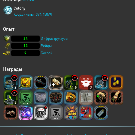
Colony
Координаты [394:450:9]
Опыт
24
Инфраструктура
13
Рейды
9
Боевой
Награды
2
6
3
3