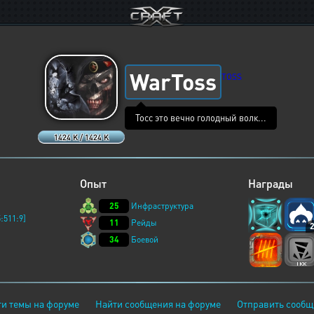
WarToss
TOSS
Тосс это вечно голодный волк...
1424 K / 1424 K
Опыт
Награды
25
Инфраструктура
:511:9]
11
Рейды
34
Боевой
и темы на форуме
Найти сообщения на форуме
Отправить сообщ