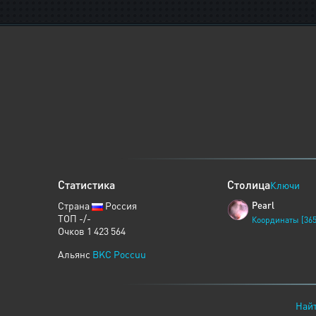
Статистика
Столица
Ключи
Страна
Россия
Pearl
ТОП -/-
Координаты [365
Очков 1 423 564
Альянс
BKC Poccuu
Найт