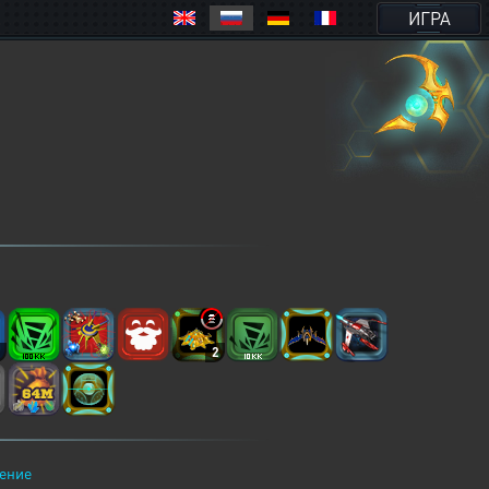
ИГРА
2
2
ение