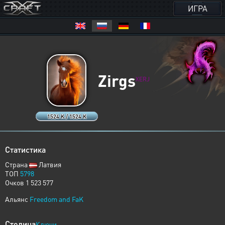
ИГРА
Zirgs
XERJ
1524 K / 1524 K
Статистика
Страна
Латвия
ТОП
5798
Очков 1 523 577
Альянс
Freedom and FaK
Столица
Ключи