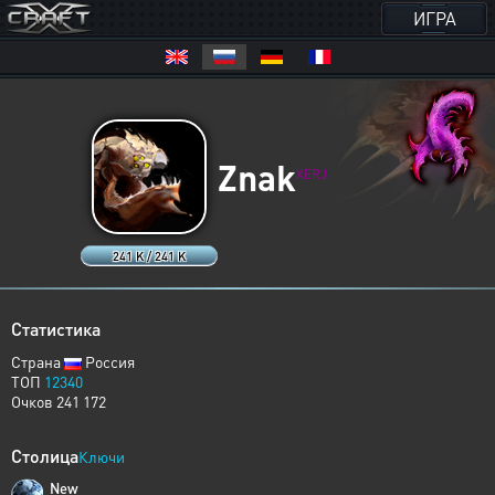
ИГРА
Znak
XERJ
241 K / 241 K
Статистика
Страна
Россия
ТОП
12340
Очков 241 172
Столица
Ключи
New