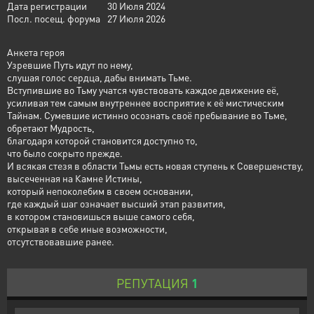
Дата регистрации
30 Июля 2024
Посл. посещ. форума
27 Июля 2026
Анкета героя
Узревшие Путь идут по нему,
слушая голос сердца, дабы внимать Тьме.
Вступившие во Тьму учатся чувствовать каждое движение её,
усиливая тем самым внутреннее восприятие к её мистическим
Тайнам. Сумевшие истинно осознать своё пребывание во Тьме,
обретают Мудрость,
благодаря которой становится доступно то,
что было сокрыто прежде.
И всякая стезя в области Тьмы есть новая ступень к Совершенству,
высеченная на Камне Истины,
который непоколебим в своем основании,
где каждый шаг означает высший этап развития,
в котором становишься выше самого себя,
открывая в себе иные возможности,
отсутствовавшие ранее.
РЕПУТАЦИЯ
1