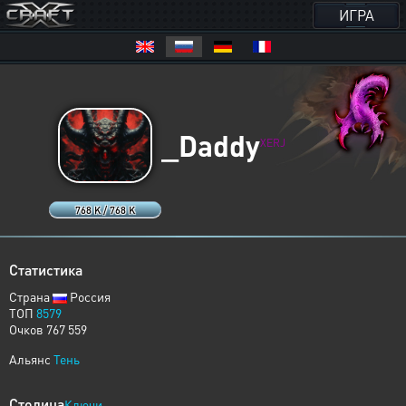
ИГРА
_Daddy
XERJ
768 K / 768 K
Статистика
Страна
Россия
ТОП
8579
Очков 767 559
Альянс
Тень
Столица
Ключи