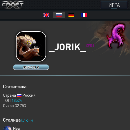
ИГРА
_JORIK_
XERJ
33 K / 33 K
Статистика
Страна
Россия
ТОП
18524
Очков 32 753
Столица
Ключи
New