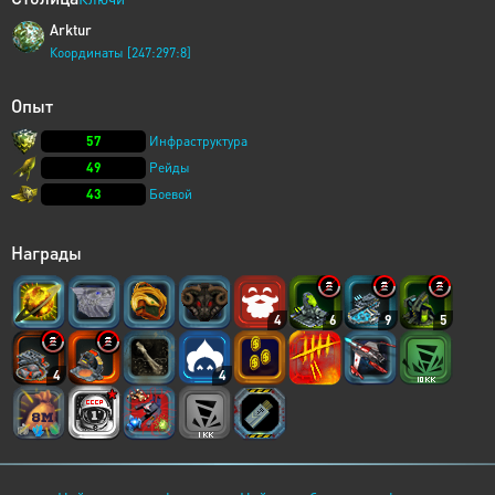
Arktur
Координаты [247:297:8]
Опыт
57
Инфраструктура
49
Рейды
43
Боевой
Награды
4
6
9
5
4
4