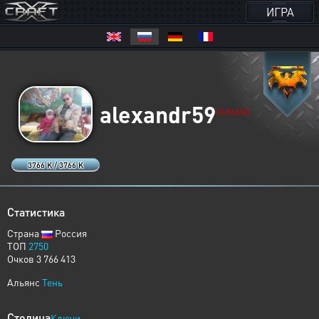
ИГРА
alexandr59
HUMANS
3766 K / 3766 K
Статистика
Страна
Россия
ТОП
2750
Очков 3 766 413
Альянс
Тень
Столица
Ключи