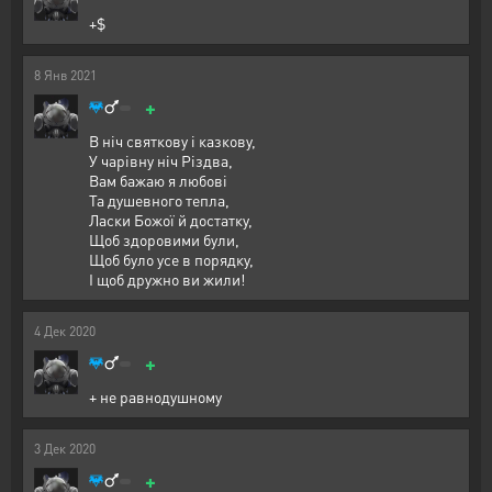
+$
8
Янв
2021
+
В ніч святкову і казкову,
У чарівну ніч Різдва,
Вам бажаю я любові
Та душевного тепла,
Ласки Божої й достатку,
Щоб здоровими були,
Щоб було усе в порядку,
І щоб дружно ви жили!
4
Дек
2020
+
+ не равнодушному
3
Дек
2020
+