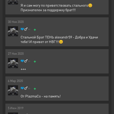
Я и сам могу по приветствовать стального😊
Признателен за поддержку брат!!!
30
Ноя
2020
+
Стальной Брат ТЕНЬ alexandr59 - Добра и Удачи
тебе! И привет от НВГ!!!😊
27
Ноя
2020
+
+++
6
Мар
2020
+
От PlazmaCo - на память!
5
Июн
2019