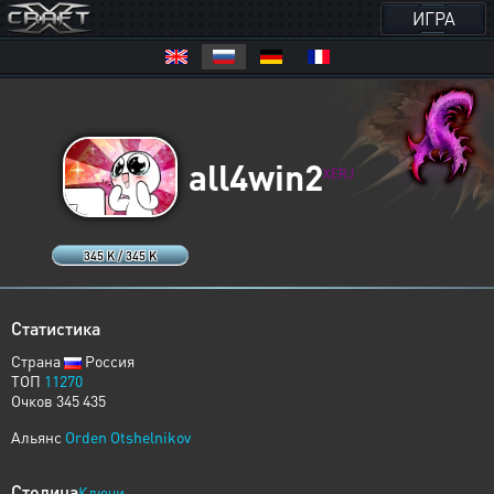
ИГРА
all4win2
XERJ
345 K / 345 K
Статистика
Страна
Россия
ТОП
11270
Очков 345 435
Альянс
Orden Otshelnikov
Столица
Ключи