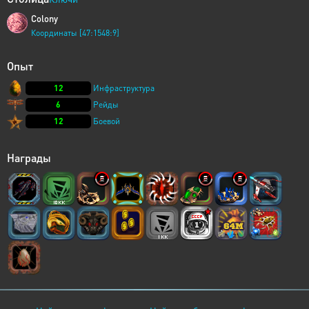
Colony
Координаты [47:1548:9]
Опыт
12
Инфраструктура
6
Рейды
12
Боевой
Награды