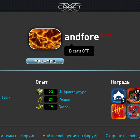
andfore
HUMANS
В сети ОТР
715 K / 715 K
Опыт
Награды
23
Инфраструктура
:630:7]
21
Рейды
7
19
Боевой
и темы на форуме
Найти сообщения на форуме
Отправить сообщ