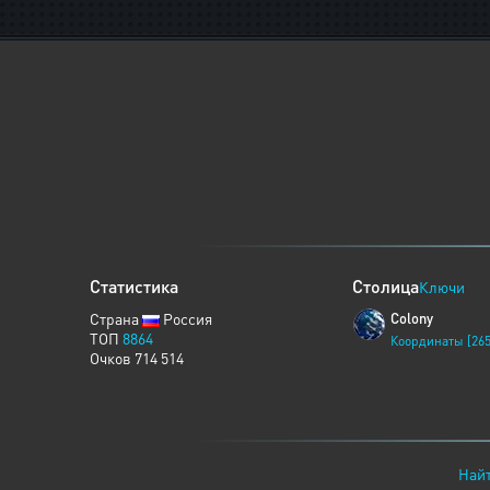
Статистика
Столица
Ключи
Страна
Россия
Colony
ТОП
8864
Координаты [265
Очков 714 514
Найт