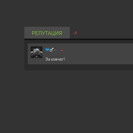
РЕПУТАЦИЯ
-1
-
За ковчег!