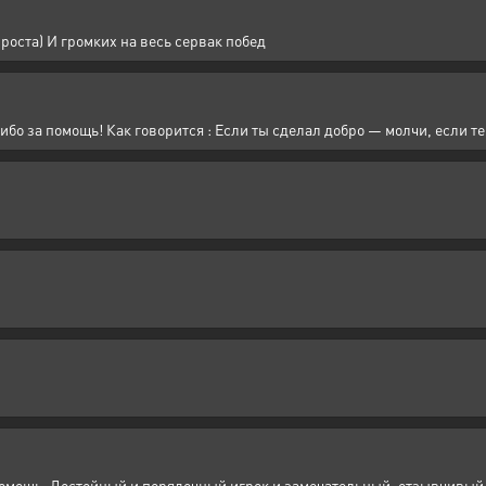
роста) И громких на весь сервак побед
ибо за помощь! Как говорится : Если ты сделал добро — молчи, если т
помощь. Достойный и порядочный игрок и замечательный, отзывчивый 