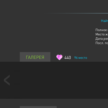
Найт
Полное 
Место ж
Дата ре
Посл. п
ГАЛЕРЕЯ
440
96
место