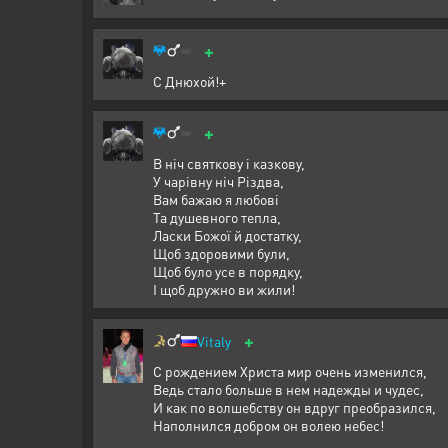
+
С Днюхой!+
+
В ніч святкову і казкову,
У чарівну ніч Різдва,
Вам бажаю я любові
Та душевного тепла,
Ласки Божої й достатку,
Щоб здоровими були,
Щоб було усе в порядку,
І щоб дружно ви жили!
+
Vitaly
С рождением Христа мир очень изменился,
Ведь стало больше в нем надежды и чудес,
И как по волшебству он вдруг преобразился,
Наполнился добром он волею небес!