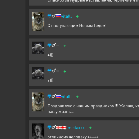
+
vitalll
С наступающим Новым Годом!
+
+)))
+
+)))
+
vitalll
Поздравляю с нашим праздником!!! Желаю, чт
нашу жизнь...
+
🇬🇪
imedaxxx
отличному человеку +++++