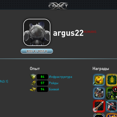
argus22
HUMANS
8055 K / 8055 K
Опыт
Награды
84
Инфраструктура
943:1]
57
Рейды
94
Боевой