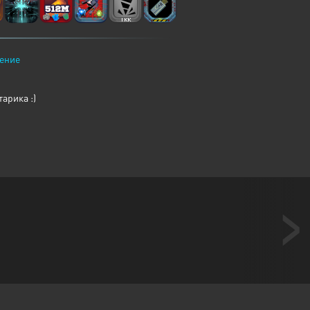
ение
арика :)