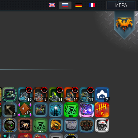
ИГРА
10
5
11
11
11
7
7
3