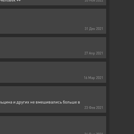
20
Ноя
2022
31
Дек
2021
27
Апр
2021
16
Мар
2021
льцина и других не вмешивались больше в
23
Фев
2021