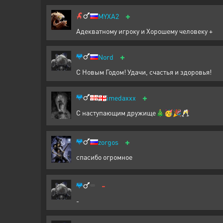
+
MYXA2
Адекватному игроку и Хорошему человеку +
+
Nord
С Новым Годом! Удачи, счастья и здоровья!
+
🇬🇪
imedaxxx
С наступающим дружище🎄🥳🎉🥂
+
zorgos
спасибо огромное
-
-