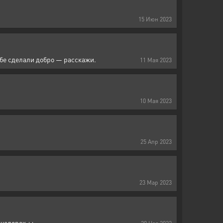
15
Июн
2023
ебе сделали добро — расскажи.
11
Мая
2023
10
Мая
2023
25
Апр
2023
23
Мар
2023
человек ++