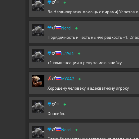
+
За Неоднократну. помощь с пирами) Успехов и 
+
Nord
Порядочность и честь нынче редкость +1. Спас
+
IE1966
+1 компенсации в репу за мою ошибку
+
MYXA2
Хорошему человеку и адекватному игроку
+
Спасибо.
+
Nord
Спасибо за мудрые наставления, терпение и 