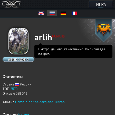
ИГРА
arlih
HUMANS
Быстро, дешево, качественно. Выбирай два
из трех.
4028 K / 4028 K
Статистика
Страна
Россия
ТОП
2570
Очков 4 028 046
Альянс
Combining the Zerg and Terran
Столица
Ключи