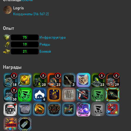
Logris
Координаты [16:167:2]
Опыт
75
Инфраструктура
19
Рейды
21
Боевой
Награды
18
20
23
3
23
29
30
4