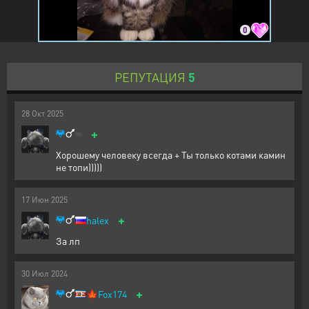
0
РЕПУТАЦИЯ
5
28
Окт
2025
+
Хорошему человеку всегда + Ты только котами камин
не топи)))))
17
Июн
2025
+
halex
За лп
30
Июл
2024
+
🍁
Fox174