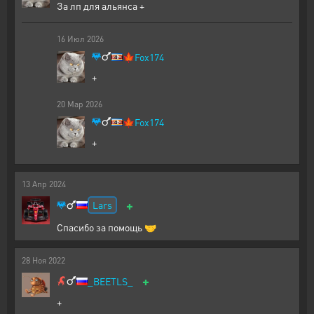
За лп для альянса +
16
Июл
2026
🍁
Fox174
+
20
Мар
2026
🍁
Fox174
+
13
Апр
2024
+
Lars
Спасибо за помощь 🤝
28
Ноя
2022
+
_BEETLS_
+