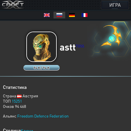
ИГРА
astt
TOSS
94 K / 94 K
Статистика
Страна
Австрия
ТОП
15251
Очков 94 468
Альянс
Freedom Defence Federation
Столица
Ключи