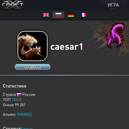
ИГРА
caesar1
XERJ
99 K / 99 K
Статистика
Страна
Россия
ТОП
15015
Очков 99 281
Альянс
VIKINGS
Столица
Ключи