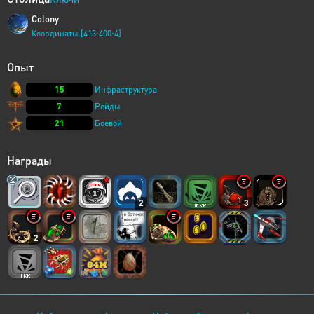
Colony
Координаты [413:400:4]
Опыт
15
Инфраструктура
7
Рейды
21
Боевой
Награды
2
3
2