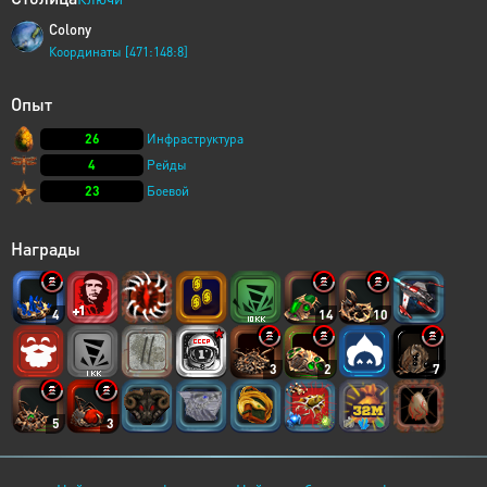
Colony
Координаты [471:148:8]
Опыт
26
Инфраструктура
4
Рейды
23
Боевой
Награды
4
14
10
3
2
7
5
3