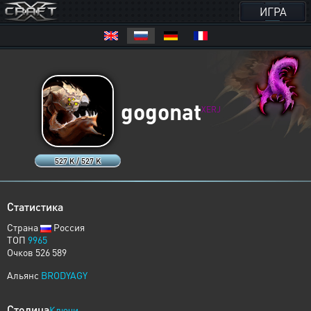
ИГРА
gogonat
XERJ
527 K / 527 K
Статистика
Страна
Россия
ТОП
9965
Очков 526 589
Альянс
BRODYAGY
Столица
Ключи