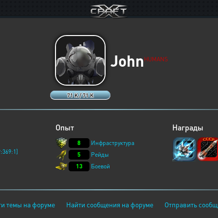
John
HUMANS
71 K / 71 K
Опыт
Награды
8
Инфраструктура
:369:1]
5
Рейды
13
Боевой
и темы на форуме
Найти сообщения на форуме
Отправить сообщ