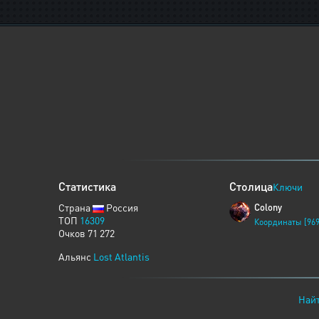
Статистика
Столица
Ключи
Страна
Россия
Colony
ТОП
16309
Координаты [969
Очков 71 272
Альянс
Lost Atlantis
Найт