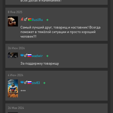
всех делах и начинаниях!
8
Янв
2025
+
RuslRu
Самый лучший друг, товарищ и наставник! Всегда
поможет в тяжёлой ситуации и просто хороший
человек!!!
26
Июн
2024
+
wadwir
За поддержку товарищу
4
Июн
2024
+
zov83
+++
26
Мая
2024