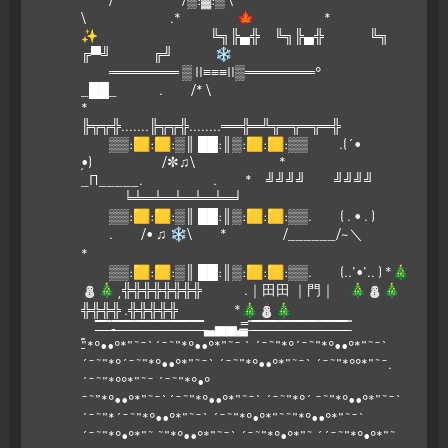
\ .* 🍁 *
✨ ╚╗╠▄╬ ╚╗╠▄╬ ╚╗
╔▀╝ ╔╝ ❄
═══════ ▒ II≡≡≡II▒═══════°
_██_ . /* \
*
╠╦╦╬.......╠╦╦╬........══╬═╩╦═╦═╦═╬
▒▒:🟨:🟨:▒║ ██:║▒:🟨:🟨:▒▒ .(´•
̮•) /✼♫\ *
_Π_____. . * ╝╝╝╝ ╝╝╝╝
╘╧═╧═╧═╧═╧═╛
▒▒:🟨:🟨:▒║ ██:║▒:🟨:🟨:▒▒. ( . • . )
. /• ♫ ❄\ * /______/~＼
*
▒▒:🟨:🟨:▒║ ██:║▒:🟨:🟨:▒▒. (..'•'.. ) *🎄
⛄🎄˛╬╬╬╬╬╬╬╬ .｜田田 ｜門｜ 🎄⛄🎄
╬╬╬╬ .╬╬╬╬╬ *🎄⛄🎄
̶̶̶̶̿̿̿̿ ̶̶̿̿ ̶̿ ̶̿-̶̶̿̿ ̶̿ ̶̶̶̶̿̿̿̿ ̶̶̿̿ ̶̿ ̶̿ ̶̶̿̿ ̶̶̶̿̿̿ ̶̿ ̶̶̿̿ ̶̶̿̿ ̶̶̶̿̿̿ ̶̿ ̶̶̿̿ ̶̿ ̶̶̶̶̿̿̿̿ ̶̶̿̿ ̶̶̶̶̿̿̿̿ ̶̿ ̶̶̿̿ ̶̿ ̶̶̿̿ ̶▃▅▅▃̶̶̿̿ ̶̿ ̶̶̶̶̿̿̿̿ ̶̶̿̿ ̶̿ ̶̶̿̿ ̶̶̶̿̿̿ ̶̿ ̶̿ ̶̶̿̿ ̶̶̶̿̿̿ ̶̿ ̶̶̿̿ ̶̶̿̿ ̶̶̶̿̿̿ ̶̿ ̶̶̿̿ ̶̿ ̶̿ ̶̶̿̿ ̶̶̶̿̿̿ ̶̿ ̶̶̿̿ ̶̶̶̶̿̿̿̿ ̶̶̿̿ ̶̿
̶̿"*°••°*"˜¯`´¯˜"*°••°*"˜¯ ` ´¯˜"*°´¯˜"*°••°*"˜¯`
´¯˜"*°´¯˜"*°••°*"˜¯` ´¯˜"*°••°*"˜¯` ´¯˜"*°°*"˜¯.
´¯˜"*°°*"˜¯ ´¯˜"*°•°
¯˜"*°••°*"˜¯`´¯˜"*°••°*"˜¯` ´¯˜"*°´ ¯˜"*°••°*"˜¯`
´¯˜"*´¯˜"*°••°*"˜¯` ´¯˜"*°•°*"˜˜"*°••°*"˜¯`
´¯˜"*°•°*"˜ ˜"*°••°*"˜¯` ´¯˜"*°•°*"˜ ´´¯˜"*°•°*"˜