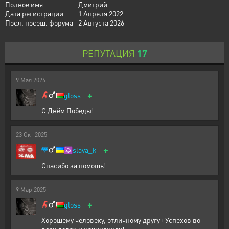
Полное имя
Дмитрий
Дата регистрации
1 Апреля 2022
Посл. посещ. форума
2 Августа 2026
РЕПУТАЦИЯ
17
9
Мая
2026
+
gloss
С Днём Победы!
23
Окт
2025
+
✡️
slava_k
Спасибо за помощь!
9
Мар
2025
+
gloss
Хорошему человеку, отличному другу+ Успехов во