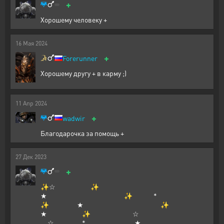
+
Хорошему человеку +
16
Мая
2024
+
Forerunner
Хорошему другу + в карму ;)
11
Апр
2024
+
wadwir
Благодарочка за помощь +
27
Дек
2023
+
✨☆ ✨
★ ✨ *
✨ ★ ✨
★ ✨ ☆
☆ * ★