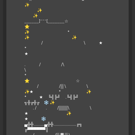
✨
✨
✨
______]¯¯¯[_______☆
⭐
✨ *
✨ ✨
/ \ ★
*
★
. / /\
\
*
⭐ ☆
/ /▒ \ \
✨★ * ✨
* ★ ╚╣╠╝ .╚╣╠╝
╗╬╔╬╔ ❄ ✨
. / . /▒▒▒\ \
★ ✨
★ ❄
▄╬╬.........▄╬╬...................╔╗
╔▀▀▀▀▀▀║
/ /▒:▓:▒ \