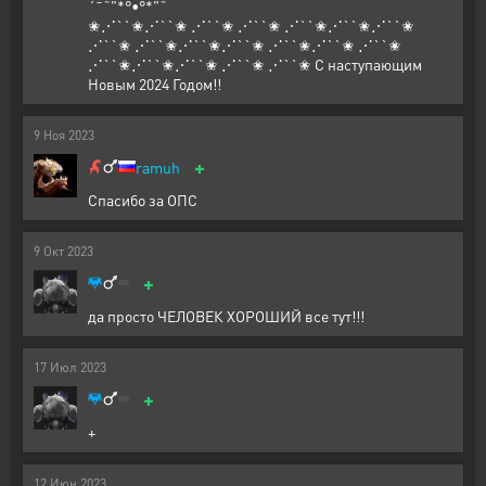
´¯˜"*°•°*"˜
✬⋰``✬⋰``✬ ⋰``✬ ⋰``✬ ⋰``✬⋰``✬⋰``✬
⋰``✬ ⋰``✬⋰``✬⋰``✬ ⋰``✬⋰``✬ ⋰``✬
⋰``✬⋰``✬⋰``✬ ⋰``✬ ⋰``✬ С наступающим
Новым 2024 Годом!!
9
Ноя
2023
+
ramuh
Спасибо за ОПС
9
Окт
2023
+
да просто ЧЕЛОВЕК ХОРОШИЙ все тут!!!
17
Июл
2023
+
+
12
Июн
2023