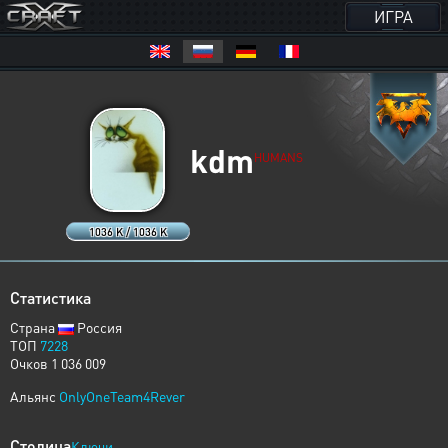
ИГРА
kdm
HUMANS
1036 K / 1036 K
Статистика
Страна
Россия
ТОП
7228
Очков 1 036 009
Альянс
OnlyOneTeam4Rever
Столица
Ключи