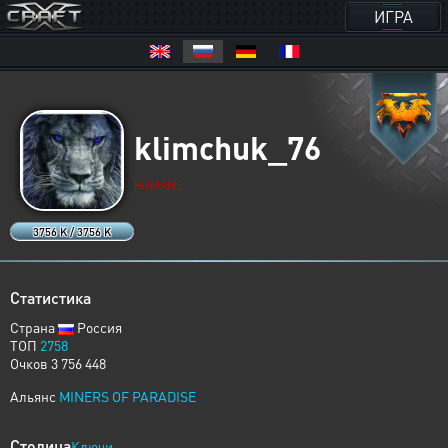
ИГРА
klimchuk_76
HUMANS
3756 K / 3756 K
Статистика
Страна
Россия
ТОП
2758
Очков 3 756 448
Альянс
MINERS OF PARADISE
Столица
Ключи