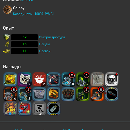
Colony
Координаты [10007:798:3]
Опыт
52
Инфраструктура
15
Рейды
11
Боевой
Награды
2
2
8
2
4
2