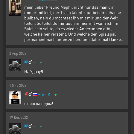
mein lieber Freund Mephi, nicht nur das man dir
immer mitteilt, der Trash könnte gut bei dir zuhause
bleiben, nein du möchtest ihn mit mir und der Welt
teilen. So teilst du mir auch immer mit wann ich im
Spiel sein sollte, da es wieder Änderungen gibt,
welche keiner versteht. Und welche den Spielspaß
permament nach unten ziehen..und dafür mal Danke..
2
Апр
2023
+
На Удачу!)
1
Янв
2023
+
Mari-K
с новым годом!
19
Дек
2022
+