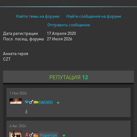
Найти темы на форуме
Найти сообщения на форуме
Отправить сообщение
Дата регистрации
17 Апреля 2020
Посл. посещ. форума
27 Июля 2026
Анкета героя
CZT
РЕПУТАЦИЯ
12
1
Ноя
2024
+
SWORD
:)
4
Авг
2024
+
Hyperion