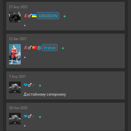
27
Апр
2022
+
ABADDON
+
22
Авг
2021
+
Vreton
🌚
+
7
Апр
2021
+
Достойному сопернику
30
Ноя
2020
+
+