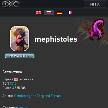
ИГРА
mephistoles
XERJ
6585 K / 6585 K
Статистика
Страна
Германия
ТОП
1515
Очков 6 585 288
Альянс
Combining the Zerg and Terran
Столица
Ключи