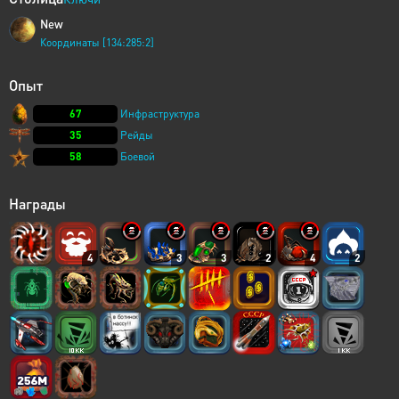
New
Координаты [134:285:2]
Опыт
67
Инфраструктура
35
Рейды
58
Боевой
Награды
4
3
3
2
4
2