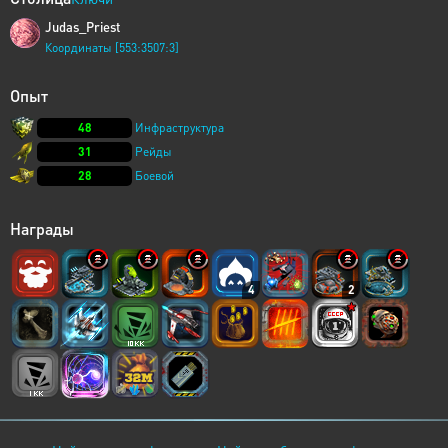
Judas_Priest
Координаты [553:3507:3]
Опыт
48
Инфраструктура
31
Рейды
28
Боевой
Награды
4
2