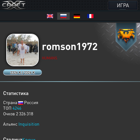
ИГРА
romson1972
HUMANS
2326 K / 2326 K
Статистика
Страна
Россия
ТОП
4246
Очков 2 326 318
Альянс
Inquisition
Столица
Ключи