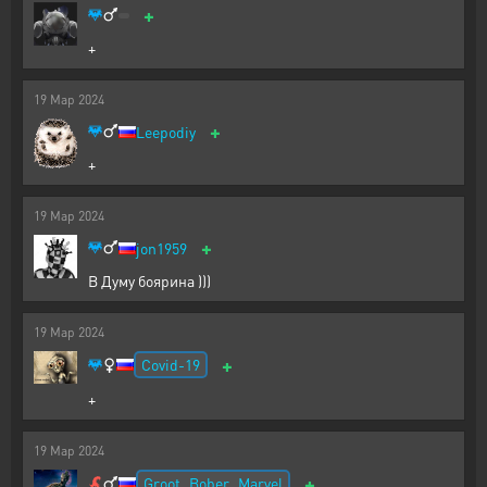
+
+
19
Мар
2024
+
Leepodiy
+
19
Мар
2024
+
jon1959
В Думу боярина )))
19
Мар
2024
+
Covid-19
+
19
Мар
2024
+
Groot_Bober_Marvel