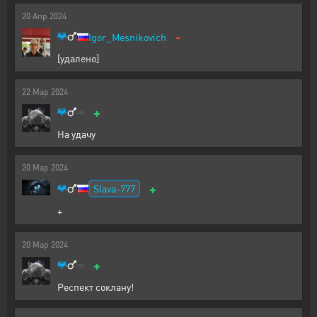
20
Апр
2024
-
Igor_Mesnikovich
[удалено]
22
Мар
2024
+
На удачу
20
Мар
2024
+
Slava-777
+
20
Мар
2024
+
Респект соклану!