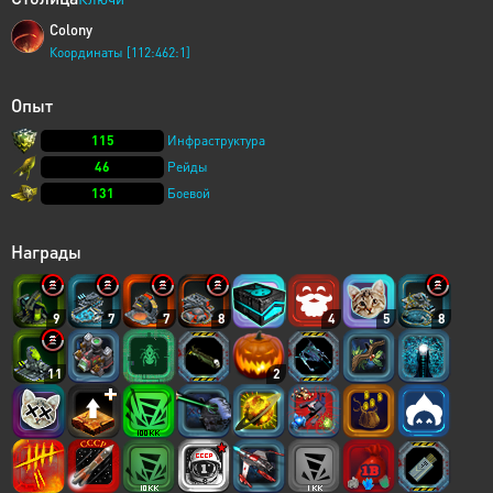
Colony
Координаты [112:462:1]
Опыт
115
Инфраструктура
46
Рейды
131
Боевой
Награды
9
7
7
8
4
5
8
11
2