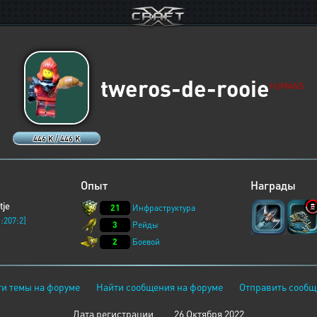
tweros-de-rooie
HUMANS
446 K / 446 K
Опыт
Награды
tje
21
Инфраструктура
:207:2]
3
Рейды
2
Боевой
и темы на форуме
Найти сообщения на форуме
Отправить сообщ
Дата регистрации
26 Октября 2022