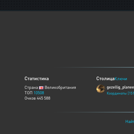
Статистика
Столица
Ключи
Страна
Великобритания
gezellig_planee
ТОП
10508
Координаты [151
Очков 445 588
Найт