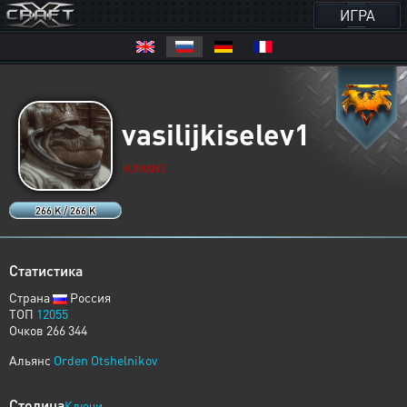
ИГРА
vasilijkiselev1
HUMANS
266 K / 266 K
Статистика
Страна
Россия
ТОП
12055
Очков 266 344
Альянс
Orden Otshelnikov
Столица
Ключи