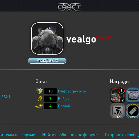
vealgo
HUMANS
346 K / 346 K
Опыт
Награды
18
Инфраструктура
:364:9]
7
Рейды
2
4
Боевой
и темы на форуме
Найти сообщения на форуме
Отправить сообщ