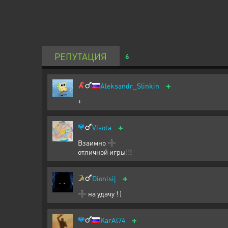
РЕПУТАЦИЯ
6
+
Aleksandr_Slinkin
+
+
Visota
Взаимно ➕
отличной игры!!!
+
Dionisij
➕ на удачу ! )
+
KarAl74