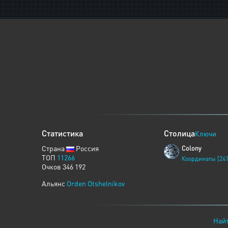
Статистика
Столица
Ключи
Страна
Россия
Colony
ТОП
11266
Координаты [241
Очков 346 192
Альянс
Orden Otshelnikov
Найт