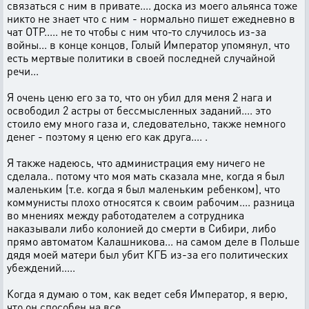
связаться с ним в привате.... доска из моего альянса тоже
никто не знает что с ним - нормально пишет ежедневно в
чат ОТР..... не то чтобы с ним что-то случилось из-за
войны... в конце концов, Голый Император упомянул, что
есть мертвые политики в своей последней случайной
речи...
Я очень ценю его за то, что он убил для меня 2 нага и
освободил 2 астры от бессмысленных заданий.... это
стоило ему много газа и, следовательно, также немного
денег - поэтому я ценю его как друга.... .
Я также надеюсь, что администрация ему ничего не
сделала.. потому что моя мать сказала мне, когда я был
маленьким (т.е. когда я был маленьким ребенком), что
коммунисты плохо относятся к своим рабочим.... разница
во мнениях между работодателем а сотрудника
наказывали либо колонией до смерти в Сибири, либо
прямо автоматом Калашникова... на самом деле в Польше
дядя моей матери был убит КГБ из-за его политических
убеждений.....
Когда я думаю о том, как ведет себя Император, я верю,
что он способен на все...