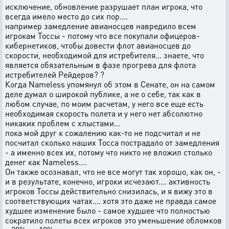
исключение, обновление разрушает план игрока, что
всегда имело место до сих пор....
например замедление авианосцев навредило всем
игрокам Тоссы - потому что все покупали офицеров-
кибернетиков, чтобы довести флот авианосцев до
скорости, необходимой для истребителя... знаете, что
является обязательным в фазе прогрева для флота
истребителей Рейдеров? ?
Когда Nameless упомянул об этом в Сенате, он на самом
деле думал о широкой публике, а не о себе, так как в
любом случае, по моим расчетам, у него все еще есть
необходимая скорость полета и у него нет абсолютно
никаких проблем с хлыстами...
пока мой друг к сожалению как-то не подсчитал и не
посчитал сколько наших Тосса пострадало от замедления
- а именно всех их, потому что никто не вложил столько
денег как Nameless....
Он также осознавал, что не все могут так хорошо, как он, -
и в результате, конечно, игроки исчезают.... активность
игроков Тоссы действительно снизилась, и я вижу это в
соответствующих чатах.... хотя это даже не правда самое
худшее изменение было - самое худшее что полностью
сократило полеты всех игроков это уменьшение обломков