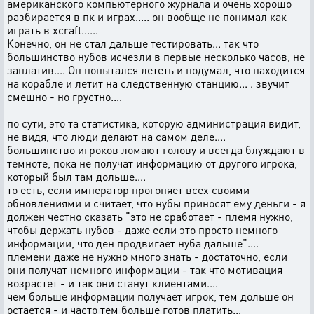
американского компьютерного журнала и очень хорошо
разбирается в пк и играх..... он вообще не понимал как
играть в xcraft......
Конечно, он не стал дальше тестировать... так что
большинство нубов исчезли в первые несколько часов, не
заплатив.... Он попытался лететь и подумал, что находится
на корабле и летит на следственную станцию... . звучит
смешно - но грустно....
по сути, это та статистика, которую администрация видит,
не видя, что люди делают на самом деле....
большинство игроков ломают голову и всегда блуждают в
темноте, пока не получат информацию от другого игрока,
который был там дольше....
то есть, если император прогоняет всех своими
обновлениями и считает, что нубы приносят ему деньги - я
должен честно сказать "это не сработает - племя нужно,
чтобы держать нубов - даже если это просто немного
информации, что ден продвигает нуба дальше"....
племени даже не нужно много знать - достаточно, если
они получат немного информации - так что мотивация
возрастет - и так они станут клиентами....
чем больше информации получает игрок, тем дольше он
остается - и часто тем больше готов платить...