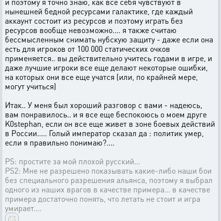
и поэтому я точно знаю, как все себя чувствуют в
нынешней бедной ресурсами галактике, где каждый
аккаунт состоит из ресурсов и поэтому играть без
ресурсов вообще невозможно.... я также считаю
бессмысленным снимать нубскую защиту - даже если она
есть для игроков от 100 000 статических очков
применяется.. вы действительно учитесь годами в игре, и
даже лучшие игроки все еще делают некоторые ошибки,
на которых они все еще учатся (или, по крайней мере,
могут учиться)
Итак.. У меня был хороший разговор с вами - надеюсь,
вам понравилось.. и я все еще беспокоюсь о моем друге
K0stephan, если он все еще живет в зоне боевых действий
в России..... Голый император сказал да : политик умер,
если я правильно понимаю?....
PS: простите за мой плохой русский...
PS2: Мне не разрешено показывать какие-либо наши бои
без специального разрешения альянса, поэтому я выбрал
одного из наших врагов в качестве примера... в качестве
примера достаточно понять, что летать не стоит и игра
умирает....