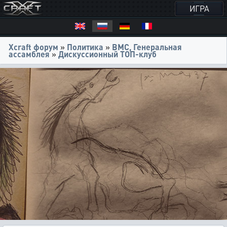
ИГРА
Xcraft форум
»
Политика
»
ВМС, Генеральная
ассамблея
»
Дискуссионный ТОП-клуб