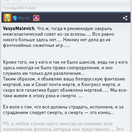
15 Октября 2022 15:58:48
🌎
Marek
VasyaMalevich
, Что ж, тогда я рекомендую закрыть
межгалактический совет из-за аскезы..... Все равно
никого больше здесь нет..... Никому нет дела до их
фэнтезийных сюжетных игр......
Кроме того, ни у кого и так не было шансов, ведь ни у кого
здесь никогда не было права соопределения, и оно
служило им только для развлечения...
Таким образом, я объявляю вашу белорусскую фантазию
мертвой, как и Сенат почти мертв, и Конгресс мертв, и
скоро вся галактика будет объявлена ​​​​мертвой...... Мы все-
таки живем в эпоху рока и смерти. ....
Ее воля о том, что все должны страдать, исполнена, и за
страданием следует смерть, а смерть — это конец...
PS: в любом случае никто никогда не понимал этих
политических фэнтези, которые они представили..... Это