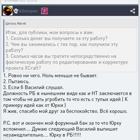
16 Октября 2022 13:23:20
👻
k0stepan
Цитата: Marek
Итак, для публики, мои вопросы к вам:
1. Сколько денег вы получаете за эту работу?
2. Чем вы занимались с тех пор, как получили эту
работу?
3. Сколько часов вы тратите непосредственно на
фактическую работу по редактированию и корректуре
проекта XCraft?
1. Ровно ни чего. Ноль меньше не бывает.
2. Пытаюсь.
3. Если б Василий слушал.
Должность РБ в нынешнем виде как и НТ заключается в
том чтобы не дать угробить то что есть с тупых идей ( К
примеру идей как от Юрки )
Я жив, спасибо мой друг за беспокойство. Всё хорошо.
Р.С. вот и окончен мой форумный бан за то что Юрку
вспомнил.... Думаю следующий Василий выпишит
незамедлительно.... Юрку в РБ!!!!!