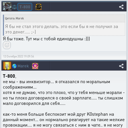
T-800
⚖️
Цитата: Marek
Я бы не стал этого делать. это если бы я не получил за
это денег..... ;-)
Я бы тоже. Тут мы с тобой единодушны :)))
12 Октября 2022 19:09:54
🌎
Marek
T-800
,
не мы - вы инквизитор... я отказался по моральным
соображениям...
хотя я не думаю, что это плохо, что у тебя меньше морали -
но ты плохо договорился о своей зарплате..... ты слишком
мало договорился для себя.....
как-то меня больше беспокоит мой друг K0stephan на
данный момент... он нормально реагирует на такие мелкие
провокации.... я не могу связаться с ним в чате.. я не могу