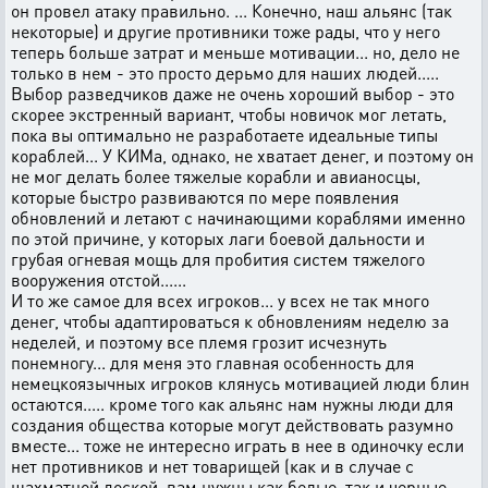
он провел атаку правильно. ... Конечно, наш альянс (так
некоторые) и другие противники тоже рады, что у него
теперь больше затрат и меньше мотивации... но, дело не
только в нем - это просто дерьмо для наших людей.....
Выбор разведчиков даже не очень хороший выбор - это
скорее экстренный вариант, чтобы новичок мог летать,
пока вы оптимально не разработаете идеальные типы
кораблей... У КИМа, однако, не хватает денег, и поэтому он
не мог делать более тяжелые корабли и авианосцы,
которые быстро развиваются по мере появления
обновлений и летают с начинающими кораблями именно
по этой причине, у которых лаги боевой дальности и
грубая огневая мощь для пробития систем тяжелого
вооружения отстой......
И то же самое для всех игроков... у всех не так много
денег, чтобы адаптироваться к обновлениям неделю за
неделей, и поэтому все племя грозит исчезнуть
понемногу... для меня это главная особенность для
немецкоязычных игроков клянусь мотивацией люди блин
остаются..... кроме того как альянс нам нужны люди для
создания общества которые могут действовать разумно
вместе... тоже не интересно играть в нее в одиночку если
нет противников и нет товарищей (как и в случае с
шахматной доской, вам нужны как белые, так и черные