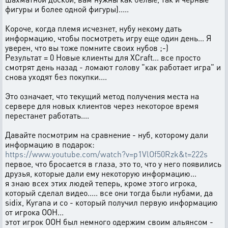
фигуры и более одной фигуры).....
Короче, когда племя исчезнет, ​​нубу некому дать
информацию, чтобы посмотреть игру еще один день... Я
уверен, что вы тоже помните своих нубов ;-)
Результат = 0 Новые клиенты для XCraft... все просто
смотрят день назад - ломают голову "как работает игра" и
снова уходят без покупки....
Это означает, что текущий метод получения места на
сервере для новых клиентов через некоторое время
перестанет работать....
Давайте посмотрим на сравнение - нуб, которому дали
информацию в подарок:
https://www.youtube.com/watch?v=p1VlOf50Rzk&t=222s
первое, что бросается в глаза, это то, что у него появились
друзья, которые дали ему некоторую информацию...
я знаю всех этих людей теперь, кроме этого игрока,
который сделал видео..... все они тогда были нубами, да
sidix, Kyrana и co - который получил первую информацию
от игрока ООН...
этот игрок ООН был немного одержим своим альянсом -