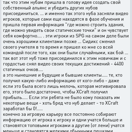
так что этим нубам пришла в голову идея создать свой
собственный альянс и убедить других нубов
присоединиться. ... и именно так этого нуба засняли видео
игроков, которые сами еще находятся в фазе обучения и
пришла первая информация "где можно строить здания,
где можно увидеть свои статические точки" и он чувствует
себя комфортно.... . эти игроки из SPG на самом деле были
очень хорошими клиентами позже ... Сидикс сменил
своего учителя в то время и пришел ко мне со всей
командой после того, как они были случайными, как бой ...
так вот этот нуб тоже присоединился к этим новичкам и с
гордостью снял видео своих текущих достижений - 4400
статичных очков....
а это нынешние и будущие и бывшие клиенты..... те, кто
получил какую-либо информацию от кого-либо - даже
если это была всего лишь мелочь, которая мотивировала
его, этого было достаточно, чтобы XCraft получил
прибыль..... Если эти ребята не было кому показать им
некоторые вещи - хоть бред что нуб делает - то XCraft
заработал бы 0!.....
конечно за игровую карьеру все постоянно собирают
информацию от игрока к игроку и одни учатся больше и
становятся топовыми игроками а другие (от лени) учатся
меньше и становятся мелкими обычными пешками