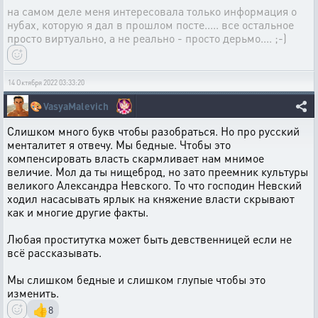
на самом деле меня интересовала только информация о
нубах, которую я дал в прошлом посте..... все остальное
просто виртуально, а не реально - просто дерьмо.... ;-)
14 Октября 2022 03:33:20
🎨
VasyaMalevich
Слишком много букв чтобы разобраться. Но про русский
менталитет я отвечу. Мы бедные. Чтобы это
компенсировать власть скармливает нам мнимое
величие. Мол да ты нищеброд, но зато преемник культуры
великого Александра Невского. То что господин Невский
ходил насасывать ярлык на княжение власти скрывают
как и многие другие факты.
Любая проститутка может быть девственницей если не
всё рассказывать.
Мы слишком бедные и слишком глупые чтобы это
изменить.
👍
8