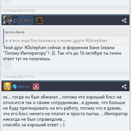
13 Октября 2022 01:35:58
T-800
⚖️
Цитата: Marek
и я все еще беспокоюсь о моем друге K0stephan
Твой друг K0stephan сейчас в форумном бане (хвала
"Голому Императору"! :)). Так что до 16 октября ты точно
ответ тут не получишь.
13 Октября 2022 11:59:41
🌎
Marek
ох....тогда он был обманут....потому что хороший босс не
относится так к своим сотрудникам...я думаю, что больше
не буду претендовать на его работу, потому что я думаю,
что его босс ничего не платит и просто пытка. ...Император
никогда не был справедлив...
спасибо за хороший ответ ;-)