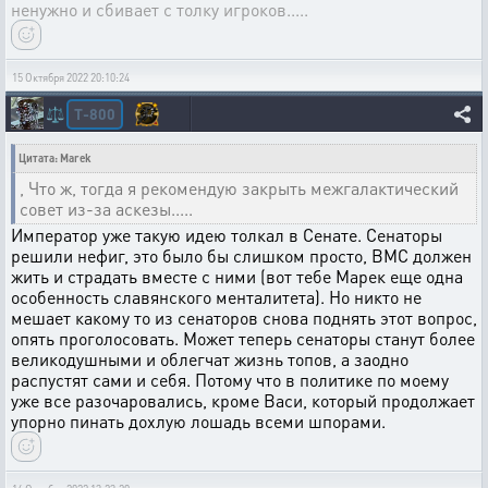
ненужно и сбивает с толку игроков.....
15 Октября 2022 20:10:24
T-800
⚖️
Цитата: Marek
, Что ж, тогда я рекомендую закрыть межгалактический
совет из-за аскезы.....
Император уже такую идею толкал в Сенате. Сенаторы
решили нефиг, это было бы слишком просто, ВМС должен
жить и страдать вместе с ними (вот тебе Марек еще одна
особенность славянского менталитета). Но никто не
мешает какому то из сенаторов снова поднять этот вопрос,
опять проголосовать. Может теперь сенаторы станут более
великодушными и облегчат жизнь топов, а заодно
распустят сами и себя. Потому что в политике по моему
уже все разочаровались, кроме Васи, который продолжает
упорно пинать дохлую лошадь всеми шпорами.