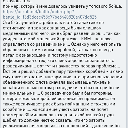
с 20% до 10%....
пример, который мне довелось увидеть у топового бойца:
https://xcraft.net/battle/index.php?
battle_id=f3d3dcec458c77be5440820a407dd525
Это 8-й лучший истребитель в этой галактике по
статистике, и так как авианосцы были слишком
медленными для него, он выбрал разведчиков.... так как
увидел, что мой маленький протеже _КИМ_ неплохо
справляется со разведчиками.... Однако у него нет опыта
обращения с этим типом кораблей, так как он всегда
летал с авианосцами и поэтому недостаточно
информирован о тех, кто очень хорошо справляется с
разведчиками... вот тут и начинается первая проблема...
Вот он и решил добавить пару тяжелых кораблей - и явно
ему тоже не хватает информации, что при использовании
объединенного флота сначала высылаешь тяжелые
корабли и только потом разведчики, чтобы потери были
минимальными.... 0 разведчиков были бы потеряны,
потери тяжелых кораблей остались бы прежними... он
также увеличивает риск быть пойманным с тяжелыми
кораблями..... но если еще учесть затраты на полет
примерно 30 миллионов газа для такой жалкой груды
щебня, то должен честно сказать, что его затраты
увеличились вчетверо из-за обновлений - даже если бы